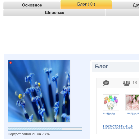
Блог
( 0 )
Основное
Др
Шпионаж
Блог
18
***Любимка***
***Яна**
Посмотреть ещё
Портрет заполнен на 73 %