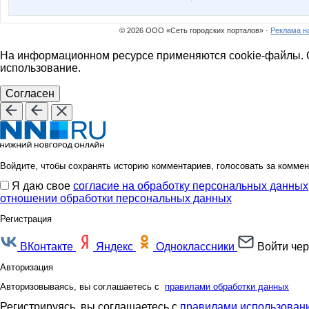
Yanusik
Your
© 2026 ООО «Сеть городских порталов» ·
Реклама н
На информационном ресурсе применяются cookie-файлы. О
avt-nat
bali23
использование.
Согласен
helena309ok
jade
Войдите, чтобы сохранять историю комментариев, голосовать за коммен
Я даю свое
согласие на обработку персональных данных
la-Belle
ludmila-
отношении обработки персональных данных
Регистрация
ВКонтакте
Яндекс
Одноклассники
Войти чер
olga0504
or-ang
Авторизация
Авторизовываясь, вы соглашаетесь с
правилами обработки данных
Регистрируясь, вы соглашаетесь с
правилами использовани