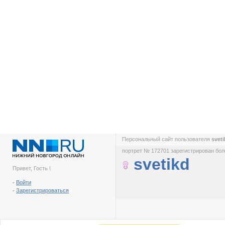
Персональный сайт пользователя
svet
портрет № 172701 зарегистрирован боле
svetikd
Привет, Гость !
-
Войти
-
Зарегистрироваться