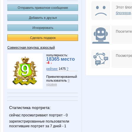
Annastasiay
Anntu
Этот блог
Отправить приватное сообщение
блогеров
.
Добавить в друзья
Игнорировать
KateHok
KissNe
Посетит
Сделать подарок
Совместная покупка: взрослый
Melle
Miledy
популярность:
Посмотре
18365 место
-4 ↓
рейтинг
1475
?
Привилегированный
пользователь
9
Olgs
Olushka
уровня
Статистика портрета:
Staya_Ldin
Stella6
сейчас просматривают портрет - 0
зарегистрированные пользователи
посетившие портрет за 7 дней - 1