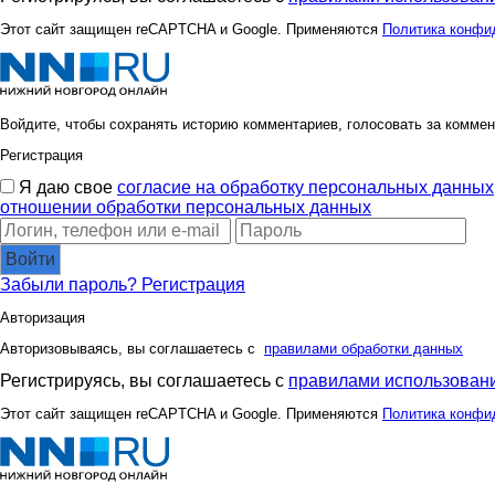
комсомолочка
ксю77
Этот сайт защищен reCAPTCHA и Google. Применяются
Политика конфи
Ба$ки
Башма
Войдите, чтобы сохранять историю комментариев, голосовать за коммен
Регистрация
Я даю свое
согласие на обработку персональных данных
Фрекен Бок*
ГетцЮл
отношении обработки персональных данных
Войти
Забыли пароль?
Регистрация
Контактные линзы ПВ
Копилк
Авторизация
Авторизовываясь, вы соглашаетесь с
правилами обработки данных
Регистрируясь, вы соглашаетесь с
правилами использовани
Мамахуана
Мил@н
Этот сайт защищен reCAPTCHA и Google. Применяются
Политика конфи
Парфюм и Ко
ПРО